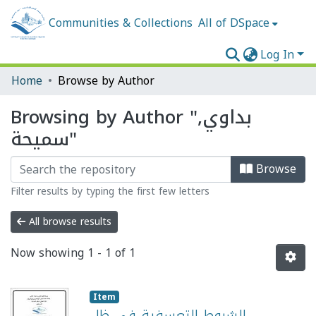
Communities & Collections
All of DSpace
Log In
Home
Browse by Author
Browsing by Author "بداوي,
سميحة"
Browse
Filter results by typing the first few letters
All browse results
Now showing
1 - 1 of 1
Item
الشروط التعسفية في ظل