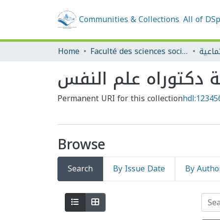
Communities & Collections
All of DS
Home
Faculté des sciences sociales et humaines
ماعية
ة دكتوراه علم النفس
Permanent URI for this collection
hdl:12345
Browse
Search
By Issue Date
By Autho