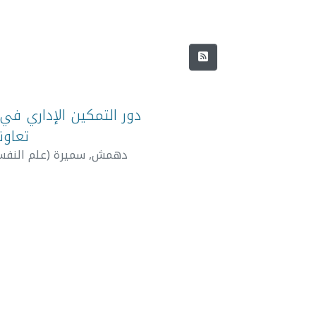
دور التمكين الإداري ف
تعاون
علم النفس
)
دهمش, سميرة