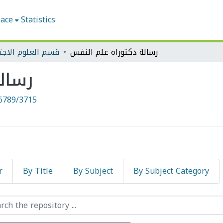
pace
Statistics
رسالة دكتوراه علم النفس
قسم العلوم الاجت
رسال
6789/3715
r
By Title
By Subject
By Subject Category