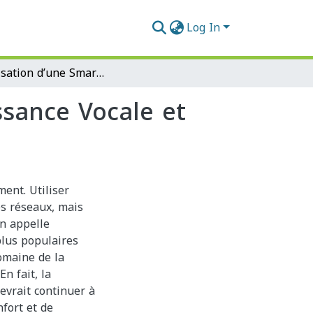
Log In
Sécurisation d’une Smart Home par Reconnaissance Vocale et Faciale.
sance Vocale et
ent. Utiliser
es réseaux, mais
on appelle
plus populaires
domaine de la
n fait, la
evrait continuer à
fort et de