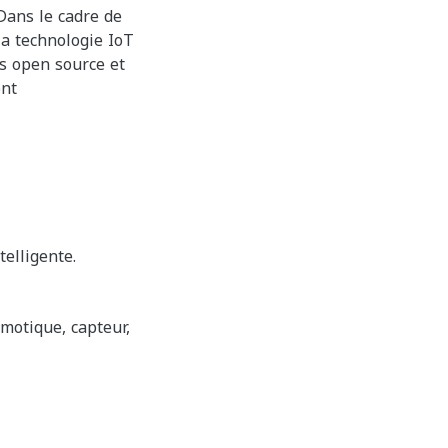
 Dans le cadre de
 la technologie IoT
ns open source et
ont
elligente.
omotique, capteur,