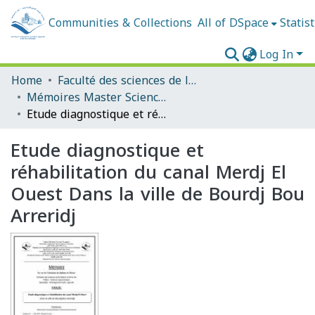
Communities & Collections
All of DSpace
Statist
Log In
Home
Faculté des sciences de la nature et de la vie et sciences de la terre et de l'univers
Mémoires Master Sciences Agronomiques
Etude diagnostique et réhabilitation du canal Merdj El Ouest Dans la ville de Bourdj Bou Arreridj
Etude diagnostique et
réhabilitation du canal Merdj El
Ouest Dans la ville de Bourdj Bou
Arreridj