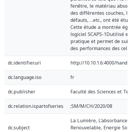
fenêtre, le matériau absorb
des différentes couches, la
défauts, …etc., ont été étudi
Cette étude a montrée éga
logiciel SCAPS-1Dutilisé est
pratique et permet de suivr
des performances des cellul
dc.identifier.uri
http://10.10.1.6:4000/hand
dc.language.iso
fr
dc.publisher
Faculté des Sciences et Te
dc.relation.ispartofseries
;SM/M/CH/2020/08
La Lumière, L’absorbance, 
dc.subject
Renouvelable, Energie Sola