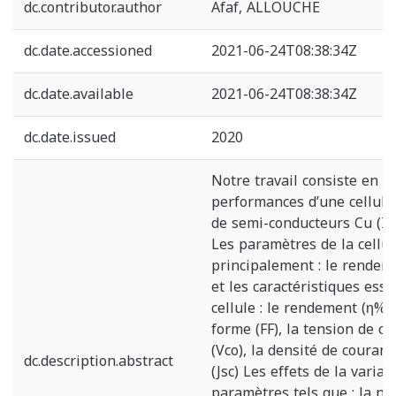
dc.contributor.author
Afaf, ALLOUCHE
dc.date.accessioned
2021-06-24T08:38:34Z
dc.date.available
2021-06-24T08:38:34Z
dc.date.issued
2020
Notre travail consiste en l
performances d’une cellule
de semi-conducteurs Cu (In,
Les paramètres de la cellul
principalement : le rendem
et les caractéristiques esse
cellule : le rendement (η%),
forme (FF), la tension de ci
(Vco), la densité de courant
dc.description.abstract
(Jsc) Les effets de la varia
paramètres tels que : la na