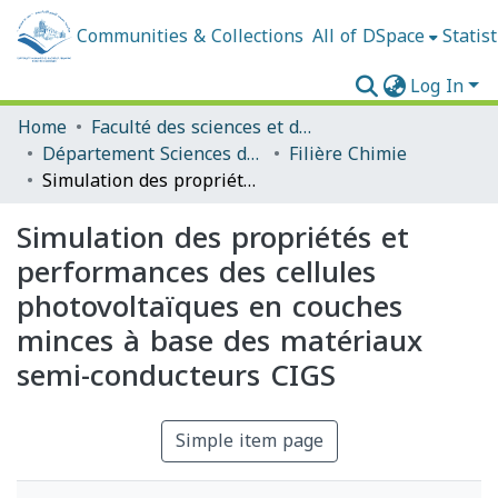
Communities & Collections
All of DSpace
Statist
Log In
Home
Faculté des sciences et de la technologie
Département Sciences de la Matière
Filière Chimie
Simulation des propriétés et performances des cellules photovoltaïques en couches minces à base des matériaux semi-conducteurs CIGS
Simulation des propriétés et
performances des cellules
photovoltaïques en couches
minces à base des matériaux
semi-conducteurs CIGS
Simple item page