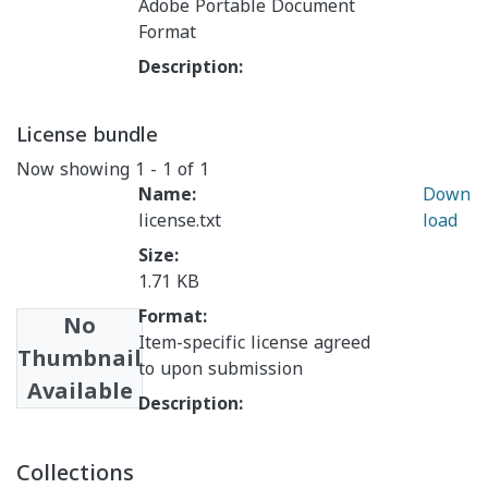
Adobe Portable Document
Format
Description:
License bundle
Now showing
1 - 1 of 1
Name:
Down
license.txt
load
Size:
1.71 KB
Format:
No
Item-specific license agreed
Thumbnail
to upon submission
Available
Description:
Collections