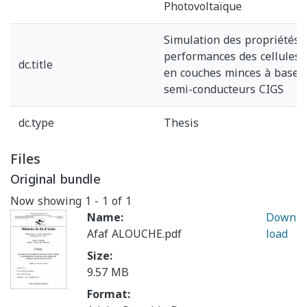
Photovoltaïque
Simulation des propriétés 
performances des cellules 
dc.title
en couches minces à base 
semi-conducteurs CIGS
dc.type
Thesis
Files
Original bundle
Now showing
1 - 1 of 1
Name:
Down
Afaf ALOUCHE.pdf
load
Size:
9.57 MB
Format: