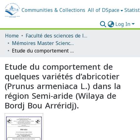
Communities & Collections
All of DSpace
Statist
Log In
Home
Faculté des sciences de la nature et de la vie et sciences de la terre et de l'univers
Mémoires Master Sciences Agronomiques
Etude du comportement de quelques variétés d’abricotier (Prunus armeniaca L.) dans la région Semi-aride (Wilaya de Bordj Bou Arréridj).
Etude du comportement de
quelques variétés d’abricotier
(Prunus armeniaca L.) dans la
région Semi-aride (Wilaya de
Bordj Bou Arréridj).