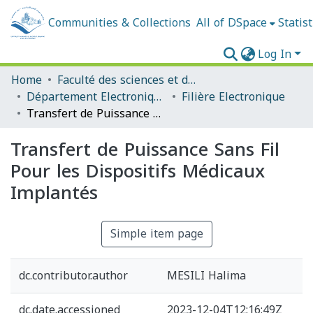
Communities & Collections
All of DSpace
Statist
Log In
Home
Faculté des sciences et de la technologie
Département Electronique
Filière Electronique
Transfert de Puissance Sans Fil Pour les Dispositifs Médicaux Implantés
Transfert de Puissance Sans Fil
Pour les Dispositifs Médicaux
Implantés
Simple item page
dc.contributor.author
MESILI Halima
dc.date.accessioned
2023-12-04T12:16:49Z