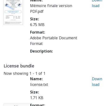
Name:
Down
Mémoire finale version
load
PDF.pdf
Size:
6.75 MB
Format:
Adobe Portable Document
Format
Description:
License bundle
Now showing
1 - 1 of 1
Name:
Down
license.txt
load
Size:
1.71 KB
Format: