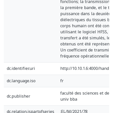
fonctions; la transmission
la première bande, et le tr
puissance dans la deuxième
diélectriques du tissues bi
corps humain ont été consi
utilisant le logiciel HFSS, l
transfert a été simulés, les
obtenus ont été représentés
Un coefficient de transmiss
fréquence opérationnelle a
dc.identifier.uri
http://10.10.1.6:4000/hand
dc.language.iso
fr
faculté des sciences et de 
dc.publisher
univ bba
dc.relation.ispartofseries
;EL/M/2021/78