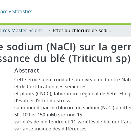
pace
Statistics
Mémoires Master Sciences Agronomiques
Effet du chlorure de sodium (NaCl) sur la germination et les paramètres de croissance du blé (Triticum sp).
e sodium (NaCl) sur la ger
sance du blé (Triticum sp)
Abstract
Cette étude a été conduite au niveau du Centre Nat
et de Certification des semences
et plants (CNCC), laboratoire régional de Sétif. Elle 
d’évaluer l’effet du stress
salin induit par le chlorure du sodium (NaCl) à diffé
50, 100 et 150 mM) sur une 15
variétés de blé tendre et 11 variétés de blé dur. L’an
variance indique des différences