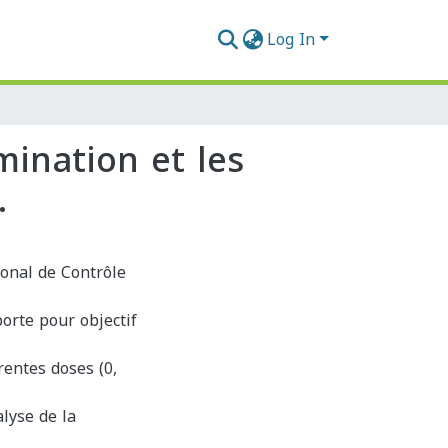
Log In
mination et les
.
ional de Contrôle
porte pour objectif
rentes doses (0,
alyse de la