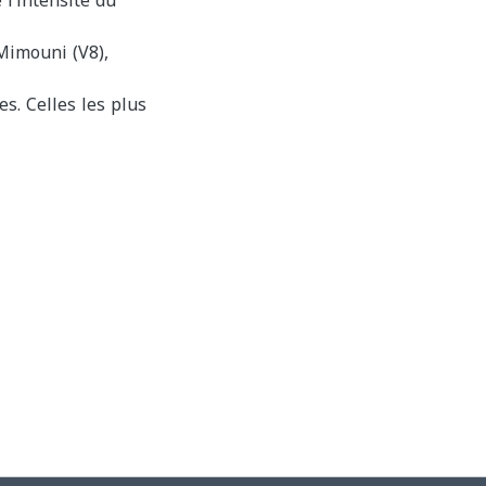
 l’intensité du
 Mimouni (V8),
es. Celles les plus