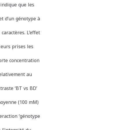
 indique que les
et d’un génotype à
caractères. L’effet
leurs prises les
orte concentration
relativement au
ntraste ‘BT vs BD’
 moyenne (100 mM)
eraction ‘génotype