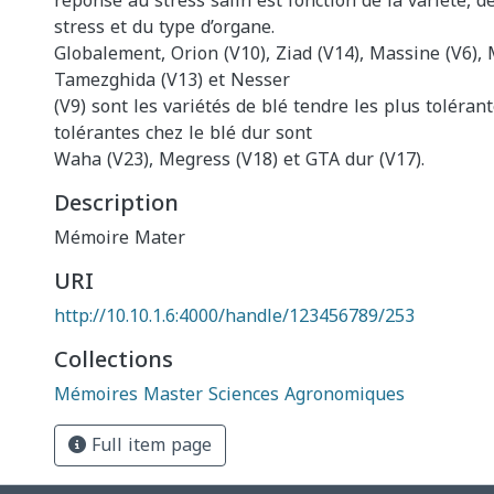
réponse au stress salin est fonction de la variété, de
stress et du type d’organe.
Globalement, Orion (V10), Ziad (V14), Massine (V6),
Tamezghida (V13) et Nesser
(V9) sont les variétés de blé tendre les plus tolérant
tolérantes chez le blé dur sont
Waha (V23), Megress (V18) et GTA dur (V17).
Description
Mémoire Mater
URI
http://10.10.1.6:4000/handle/123456789/253
Collections
Mémoires Master Sciences Agronomiques
Full item page