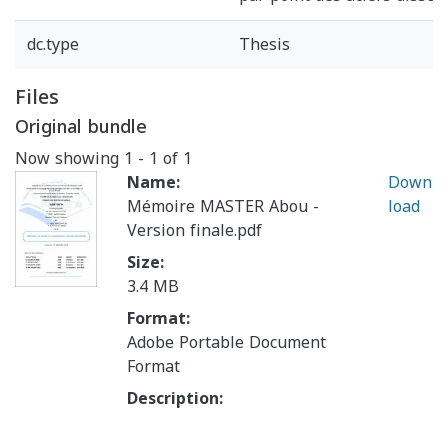
dc.type
Thesis
Files
Original bundle
Now showing
1 - 1 of 1
Name:
Down
Mémoire MASTER Abou -
load
Version finale.pdf
Size:
3.4 MB
Format:
Adobe Portable Document
Format
Description: