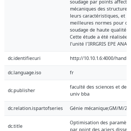
soudage par points affecten
mécaniques des structures 
leurs caractéristiques, et de
meilleures normes pour ob
soudage de haute qualité à
Cette étude a été réalisée 
l’unité l'IRRGRIS EPE ANAB
dc.identifier.uri
http://10.10.1.6:4000/hand
dc.language.iso
fr
faculté des sciences et de 
dc.publisher
univ bba
dc.relation.ispartofseries
Génie mécanique;GM/M/20
Optimisation des paramètr
dc.title
par point des aciers disse