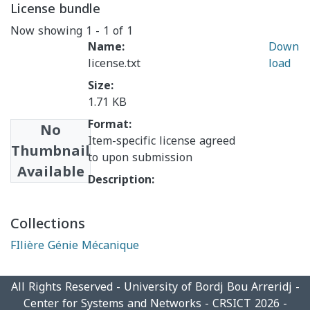
License bundle
Now showing
1 - 1 of 1
Name:
Down
license.txt
load
Size:
1.71 KB
Format:
No
Item-specific license agreed
Thumbnail
to upon submission
Available
Description:
Collections
FIlière Génie Mécanique
All Rights Reserved - University of Bordj Bou Arreridj -
Center for Systems and Networks - CRSICT 2026 -