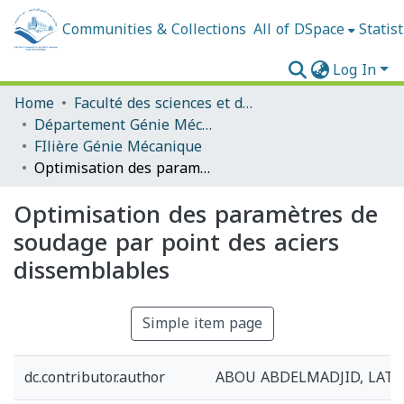
Communities & Collections
All of DSpace
Statist
Log In
Home
Faculté des sciences et de la technologie
Département Génie Mécanique
FIlière Génie Mécanique
Optimisation des paramètres de soudage par point des aciers dissemblables
Optimisation des paramètres de
soudage par point des aciers
dissemblables
Simple item page
dc.contributor.author
ABOU ABDELMADJID, LAT