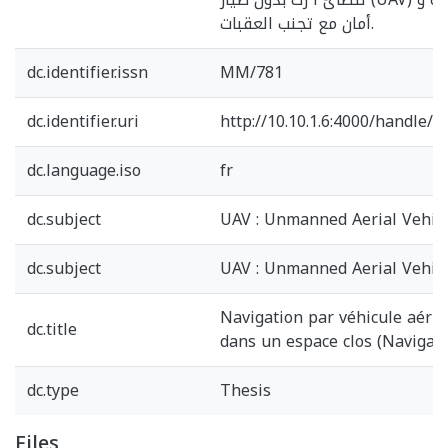
أمان مع تجنب العقبات.
dc.identifier.issn
MM/781
dc.identifier.uri
http://10.10.1.6:4000/handle/
dc.language.iso
fr
dc.subject
UAV : Unmanned Aerial Vehicl
dc.subject
UAV : Unmanned Aerial Vehic
Navigation par véhicule aérie
dc.title
dans un espace clos (Navigat
dc.type
Thesis
Files