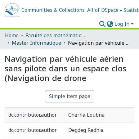
Communities & Collections
All of DSpace
Statist
Log In
Home
Faculté des mathématiques et de l'informatique
Master Informatique
Navigation par véhicule aérien sans pilote dans un espace clos (Navigation de drone
Navigation par véhicule aérien
sans pilote dans un espace clos
(Navigation de drone
Simple item page
dc.contributor.author
Cherha Loubna
dc.contributor.author
Degdeg Radhia