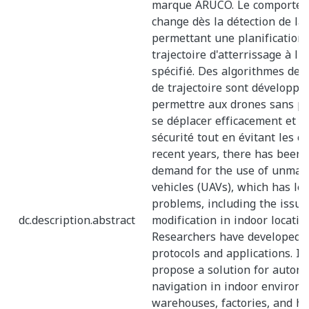
marque ARUCO. Le comportem
change dès la détection de la
permettant une planification 
trajectoire d'atterrissage à l
spécifié. Des algorithmes de p
de trajectoire sont développé
permettre aux drones sans pi
se déplacer efficacement et e
sécurité tout en évitant les o
recent years, there has been 
demand for the use of unman
vehicles (UAVs), which has led
problems, including the issue
dc.description.abstract
modification in indoor locatio
Researchers have developed
protocols and applications. In
propose a solution for auto
navigation in indoor environm
warehouses, factories, and hi