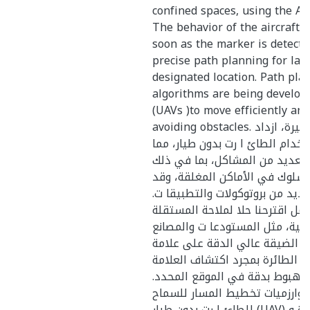
confined spaces, using the A
The behavior of the aircraft 
soon as the marker is detecte
precise path planning for lan
designated location. Path pla
algorithms are being develop
(UAVs )to move efficiently and
avoiding obstacles. في السنوات الأخيرة، ازداد
دام الطائ ا رت بدون طيار، مما
العديد من المشاكل، بما في ذلك
لسلوك في الأماكن المغلقة، وقد
لعديد من بروتوكولات والتطبيقا ت
مل اقترحنا حلا لملاحة المستقلة
اخلية، مثل المستودعا ت والمصانع
لأماكن الضيقة عالي الدقة على علامة
 الطائرة بمجرد اكتشاف العلامة
الهبوط بدقة في الموقع المحدد
خوارزميات تخطيط المسار للسماح
للطائ ا رت بدون طيار (UAV) بالتحرك بكفاءة و