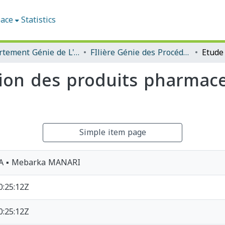
pace
Statistics
Département Génie de L'environnement
FIlière Génie des Procédés
ation des produits pharmac
Simple item page
A ▪ Mebarka MANARI
0:25:12Z
0:25:12Z