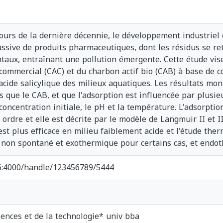
urs de la dernière décennie, le développement industriel e
ssive de produits pharmaceutiques, dont les résidus se re
aux, entraînant une pollution émergente. Cette étude vise 
commercial (CAC) et du charbon actif bio (CAB) à base de c
l'acide salicylique des milieux aquatiques. Les résultats m
s que le CAB, et que l'adsorption est influencée par plus
 concentration initiale, le pH et la température. L'adsorpti
rdre et elle est décrite par le modèle de Langmuir II et I
 est plus efficace en milieu faiblement acide et l'étude th
 non spontané et exothermique pour certains cas, et endot
1.6:4000/handle/123456789/5444
iences et de la technologie* univ bba