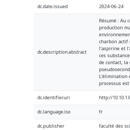
dc.date.issued
2024-06-24
Résumé : Au co
production ma
environnement
charbon actif 
l'aspirine et 
dc.description.abstract
ces substance
de contact, la
pseudosecond o
L'élimination
processus est
dc.identifier.uri
http://10.10.
dc.language.iso
fr
dc.publisher
faculté des sc