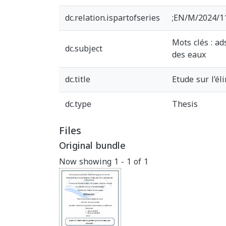
dc.relation.ispartofseries
;EN/M/2024/1
Mots clés : ad
dc.subject
des eaux
dc.title
Etude sur l’é
dc.type
Thesis
Files
Original bundle
Now showing
1 - 1 of 1