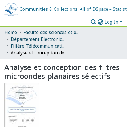
Communities & Collections
All of DSpace
Statist
Log In
Home
Faculté des sciences et de la technologie
Département Electronique
Filière Télécommunications
Analyse et conception des filtres microondes planaires sélectifs
Analyse et conception des filtres
microondes planaires sélectifs