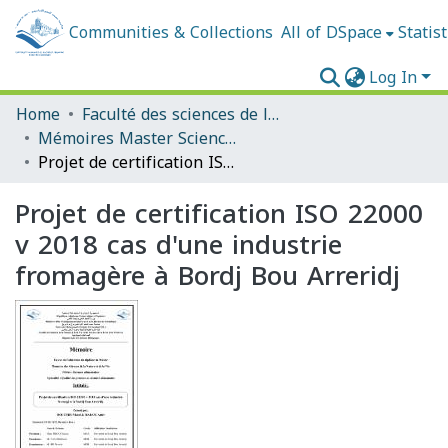
Communities & Collections
All of DSpace
Statist
Log In
Home
Faculté des sciences de la nature et de la vie et sciences de la terre et de l'univers
Mémoires Master Sciences Alimentaires
Projet de certification ISO 22000 v 2018 cas d'une industrie fromagère à Bordj Bou Arreridj
Projet de certification ISO 22000
v 2018 cas d'une industrie
fromagère à Bordj Bou Arreridj