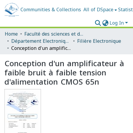
Communities & Collections
All of DSpace
Statist
Log In
Home
Faculté des sciences et de la technologie
Département Electronique
Filière Electronique
Conception d'un amplificateur à faible bruit à faible tension d'alimentation CMOS 65n
Conception d'un amplificateur à
faible bruit à faible tension
d'alimentation CMOS 65n