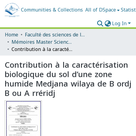
Communities & Collections
All of DSpace
Statist
Log In
Home
Faculté des sciences de la nature et de la vie et sciences de la terre et de l'univers
Mémoires Master Sciences Biologiques
Contribution à la caractérisation biologique du sol d’une zone humide Medjana wilaya de B ordj B ou A rréridj
Contribution à la caractérisation
biologique du sol d’une zone
humide Medjana wilaya de B ordj
B ou A rréridj