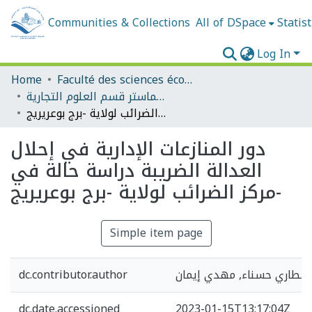
Communities & Collections
All of DSpace
Statist
Log In
Home
Faculté des sciences économiques, commerciales et des sciences de gestion
مذكرات الماستر قسم العلوم التجارية
دور المنازعات الإدارية في إحلال العدالة الضريبة دراسة حالة في مركز الضرائب لولاية -برج بوعريريج-
دور المنازعات الإدارية في إحلال
العدالة الضريبة دراسة حالة في
مركز الضرائب لولاية -برج بوعريريج-
Simple item page
قطاري حسناء, مهدي إيمان
dc.contributor.author
dc.date.accessioned
2023-01-15T13:17:04Z