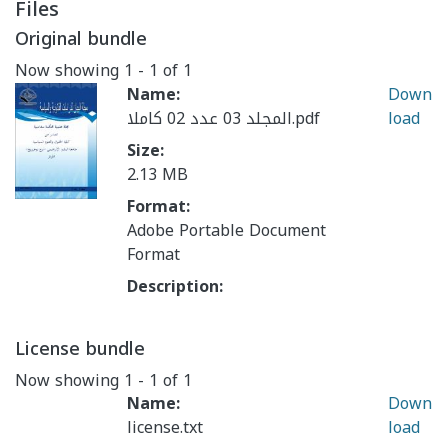
Files
Original bundle
Now showing
1 - 1 of 1
Name:
Down
المجلد 03 عدد 02 كاملا.pdf
load
Size:
2.13 MB
Format:
Adobe Portable Document
Format
Description:
License bundle
Now showing
1 - 1 of 1
Name:
Down
license.txt
load