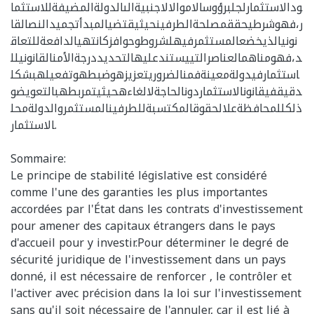
ودالاستثمارلجلبرؤوسالاموالالاجنبيةالىالدولةالمضيفةللاستثما
ر،فهوشرطيحققمصلحةالطرفينحيثيقتضيالمبدأتجميدالنصالقا
نونيالذيخضعالمستثمرفيهلشروطوحوافزكانتهيالدافعةللتعاق
د،فهومناهمالعناصرالتييستندعليهالتحديددرجةالأمنالقانونيلل
استثمارفيدولةمعينةفمنالضروريتعزيزهوضبطهوتفعيلهبشكل
دقيقفيقانونالاستثماردونالحاجةلالغاءهحيثيتمربطهبالتعويضو
ذلكللمحافظةعلالحقوقالمكتسبةللطرفينالمستثمروالدولةمحل
الاستثمار.
Sommaire:
Le principe de stabilité législative est considéré
comme l'une des garanties les plus importantes
accordées par l'État dans les contrats d'investissement
pour amener des capitaux étrangers dans le pays
d'accueil pour y investir.Pour déterminer le degré de
sécurité juridique de l'investissement dans un pays
donné, il est nécessaire de renforcer , le contrôler et
l'activer avec précision dans la loi sur l'investissement
sans qu'il soit nécessaire de l'annuler, car il est lié à