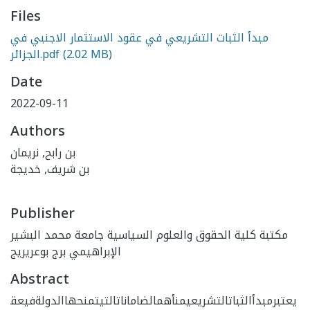
Files
مبدأ الثبات التشريعي في عقود الاستثمار الاجنبي في
(2.02 MB)
الجزائر.pdf
Date
2022-09-11
Authors
بن رابح, نريمان
بن شريف, خديجة
Publisher
مكتبة كلية الحقوق والعلوم السياسية جامعة محمد البشير
الإبراهيمي برج بوعريريج
Abstract
يعتبرمبدأالثباتالتشريعيمنأهمالضاماناتالتيتمنحهاالدولةفيعق