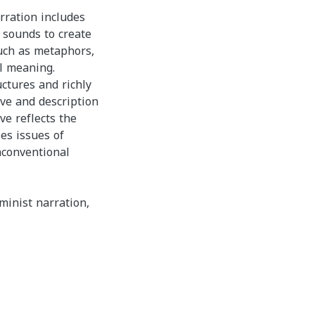
arration includes
 sounds to create
such as metaphors,
l meaning.
ctures and richly
ive and description
ve reflects the
es issues of
nconventional
eminist narration,