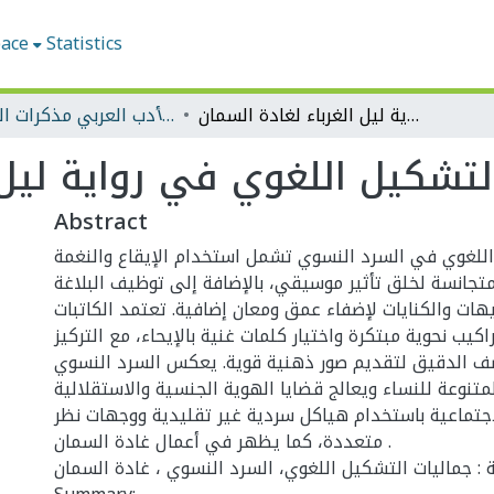
pace
Statistics
جماليات التشكيل اللغوي في رواية ليل الغرباء لغادة السمان )
قسم الأدب العربي مذكرات الماستر
Abstract
اللغوي في السرد النسوي تشمل استخدام الإيقاع والنغمة
لمتجانسة لخلق تأثير موسيقي، بالإضافة إلى توظيف البلاغة
هات والكنايات لإضفاء عمق ومعان إضافية. تعتمد الكاتبات
كيب نحوية مبتكرة واختيار كلمات غنية بالإيحاء، مع التركيز
ف الدقيق لتقديم صور ذهنية قوية. يعكس السرد النسوي
متنوعة للنساء ويعالج قضايا الهوية الجنسية والاستقلالية
جتماعية باستخدام هياكل سردية غير تقليدية ووجهات نظر
متعددة، كما يظهر في أعمال غادة السمان .
ية : جماليات التشكيل اللغوي، السرد النسوي ، غادة السمان