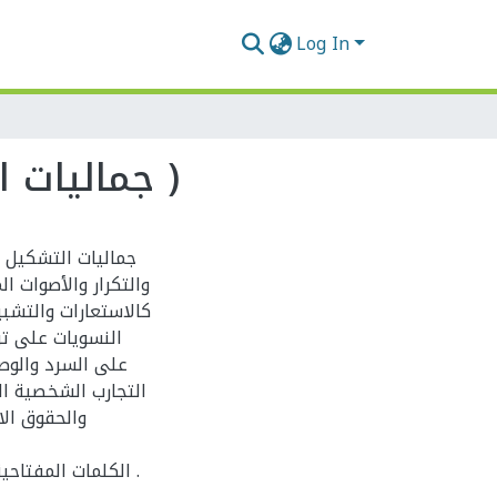
Log In
جماليات التشكيل اللغوي في رواية ليل الغرباء لغادة السمان )
جماليات التشكيل 
والتكرار والأصوات ا
كالاستعارات والتشبي
النسويات على ترا
على السرد والوص
التجارب الشخصية ال
والحقوق الا
الكلمات المفتاح .