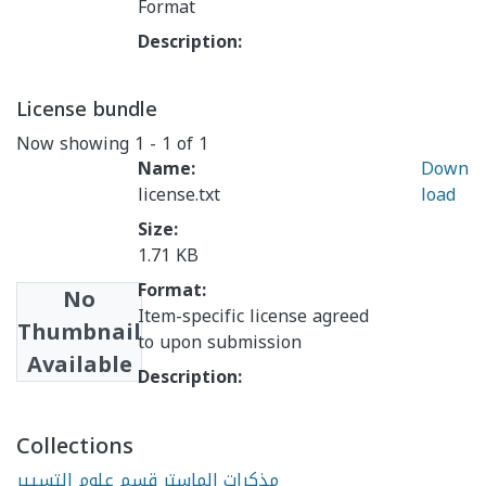
Format
Description:
License bundle
Now showing
1 - 1 of 1
Name:
Down
license.txt
load
Size:
1.71 KB
Format:
No
Item-specific license agreed
Thumbnail
to upon submission
Available
Description:
Collections
مذكرات الماستر قسم علوم التسيير