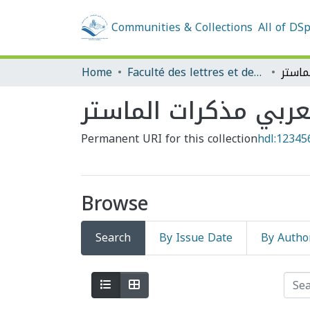
Communities & Collections
All of DS
Home
Faculté des lettres et des langues
عربي مذكرات الماستر
Permanent URI for this collection
hdl:12345
Browse
Search
By Issue Date
By Autho