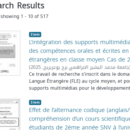
arch Results
 showing
1 - 10 of 517
Item
L’intégration des supports multiméd
des compétences orales et écrites en
étrangères en classe moyen Cas de
(
2025
,
جامعة محمد البشير الابراهمي برج يوعريريج
Houda
Ce travail de recherche s’inscrit dans le doma
Langue Étrangère (FLE) au cycle moyen, et por
supports multimédias pour le développement
écrites chez les apprenants de deuxième anné
de cette étude est de comprendre dans quelle
Item
peuvent enrichir le processus d’enseignemen
Effet de l’alternance codique (anglais/
améliorer les performances des élèves tant à l’
compréhension d’un cours scientifiqu
Notre démarche consiste à analyser l’impact
étudiants de 2ème année SNV à l’univ
(vidéos, images, chansons, extraits audio, prés