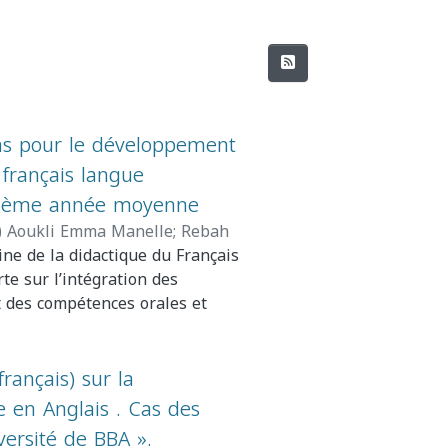
ias pour le développement
 français langue
 2ème année moyenne
)
Aoukli Emma Manelle
;
Rebah
ine de la didactique du Français
te sur l’intégration des
 des compétences orales et
e moyenne. L’objectif principal
 mesure les outils multimédias
t-apprentissage et contribuer à
français) sur la
oral qu’à l’écrit.
e en Anglais . Cas des
 des supports multimédias
ersité de BBA ».
entations interactives, etc.) sur